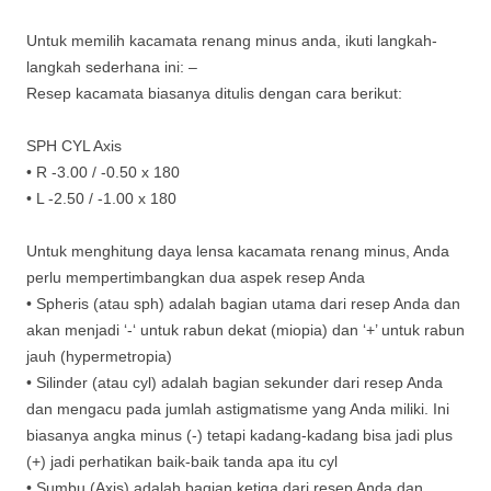
Untuk memilih kacamata renang minus anda, ikuti langkah-
langkah sederhana ini: –
Resep kacamata biasanya ditulis dengan cara berikut:
SPH CYL Axis
• R -3.00 / -0.50 x 180
• L -2.50 / -1.00 x 180
Untuk menghitung daya lensa kacamata renang minus, Anda
perlu mempertimbangkan dua aspek resep Anda
• Spheris (atau sph) adalah bagian utama dari resep Anda dan
akan menjadi ‘-‘ untuk rabun dekat (miopia) dan ‘+’ untuk rabun
jauh (hypermetropia)
• Silinder (atau cyl) adalah bagian sekunder dari resep Anda
dan mengacu pada jumlah astigmatisme yang Anda miliki. Ini
biasanya angka minus (-) tetapi kadang-kadang bisa jadi plus
(+) jadi perhatikan baik-baik tanda apa itu cyl
• Sumbu (Axis) adalah bagian ketiga dari resep Anda dan