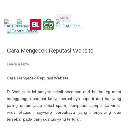
Central Optical
Prescription Safety Spectacles, kacamata safety minus, kacamata,
Skip
safety, minus, sport, kacamata sport, polarized, transition,
Menu
to
content
polycarbonate, eynoa
Cara Mengecek Reputasi Website
Leave a reply
Cara Mengecek Reputasi Website
Di Web saat ini banyak sekali ancaman dari hal-hal yg amat
mengganggu sampai ke yg berbahaya seperti dari hal yang
paling umum yaitu email spam, penipuan, sampai ke virus-
virus ataupun spyware berbahaya yang menyerang dan
tersebar pada banyak situs yang tertular.