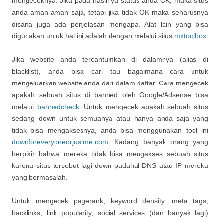
mengeceknya. Jika pada hasilnya status anda OK, maka situs
anda aman-aman saja, tetapi jika tidak OK maka seharusnya
disana juga ada penjelasan mengapa. Alat lain yang bisa
digunakan untuk hal ini adalah dengan melalui situs
mxtoolbox
.
Jika website anda tercantumkan di dalamnya (alias di
blacklist), anda bisa cari tau bagaimana cara untuk
mengeluarkan website anda dari dalam daftar. Cara mengecek
apakah sebuah situs di banned oleh Google/Adsense bisa
melalui
bannedcheck
. Untuk mengecek apakah sebuah situs
sedang down untuk semuanya atau hanya anda saja yang
tidak bisa mengaksesnya, anda bisa menggunakan tool ini
downforeveryoneorjustme.com
. Kadang banyak orang yang
berpikir bahwa mereka tidak bisa mengakses sebuah situs
karena situs tersebut lagi down padahal DNS atau IP mereka
yang bermasalah.
Untuk mengecek pagerank, keyword density, meta tags,
backlinks, link popularity, social services (dan banyak lagi)