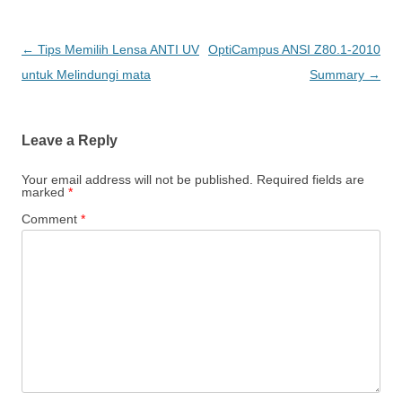
Post
←
Tips Memilih Lensa ANTI UV
OptiCampus ANSI Z80.1-2010
navigation
untuk Melindungi mata
Summary
→
Leave a Reply
Your email address will not be published.
Required fields are
marked
*
Comment
*