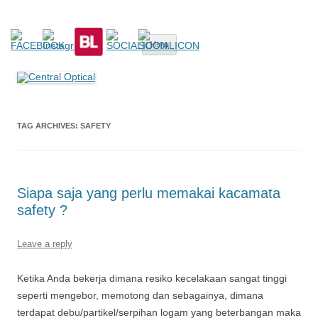
Central Optical
Prescription Safety Spectacles, kacamata safety minus, kacamata,
Skip
safety, minus, sport, kacamata sport, polarized, transition,
Menu
to
content
polycarbonate, eynoa
TAG ARCHIVES:
SAFETY
Siapa saja yang perlu memakai kacamata
safety ?
Leave a reply
Ketika Anda bekerja dimana resiko kecelakaan sangat tinggi
seperti mengebor, memotong dan sebagainya, dimana
terdapat debu/partikel/serpihan logam yang beterbangan maka