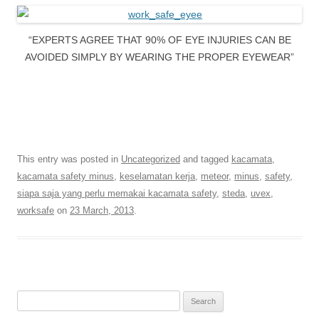
“EXPERTS AGREE THAT 90% OF EYE INJURIES CAN BE
AVOIDED SIMPLY BY WEARING THE PROPER EYEWEAR”
This entry was posted in
Uncategorized
and tagged
kacamata
,
kacamata safety minus
,
keselamatan kerja
,
meteor
,
minus
,
safety
,
siapa saja yang perlu memakai kacamata safety
,
steda
,
uvex
,
worksafe
on
23 March, 2013
.
Search
for: