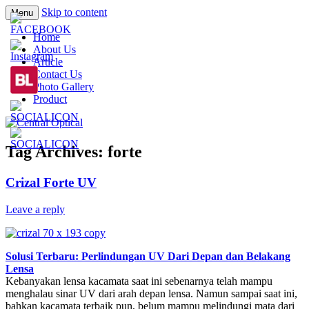
Skip to content
Menu
Prescription Safety Spectacles, kacamata
Central Optical
Home
safety minus, kacamata, safety, minus,
About Us
Article
sport, kacamata sport, polarized,
Contact Us
transition, polycarbonate, eynoa
Photo Gallery
Product
Tag Archives:
forte
Crizal Forte UV
Leave a reply
Solusi Terbaru: Perlindungan UV Dari Depan dan Belakang
Lensa
Kebanyakan lensa kacamata saat ini sebenarnya telah mampu
menghalau sinar UV dari arah depan lensa. Namun sampai saat ini,
bahkan kacamata terbaik pun, belum mampu melindungi mata dari