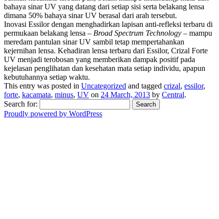
bahaya sinar UV yang datang dari setiap sisi serta belakang lensa
dimana 50% bahaya sinar UV berasal dari arah tersebut.
Inovasi Essilor dengan menghadirkan lapisan anti-refleksi terbaru di
permukaan belakang lensa –
Broad Spectrum Technology
– mampu
meredam pantulan sinar UV sambil tetap mempertahankan
kejernihan lensa. Kehadiran lensa terbaru dari Essilor, Crizal Forte
UV menjadi terobosan yang memberikan dampak positif pada
kejelasan penglihatan dan kesehatan mata setiap individu, apapun
kebutuhannya setiap waktu.
This entry was posted in
Uncategorized
and tagged
crizal
,
essilor
,
forte
,
kacamata
,
minus
,
UV
on
24 March, 2013
by
Central
.
Search for:
Proudly powered by WordPress