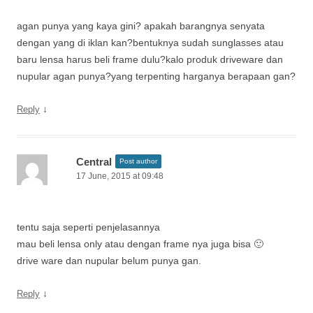
agan punya yang kaya gini? apakah barangnya senyata
dengan yang di iklan kan?bentuknya sudah sunglasses atau
baru lensa harus beli frame dulu?kalo produk driveware dan
nupular agan punya?yang terpenting harganya berapaan gan?
↓
Reply
Central
Post author
17 June, 2015 at 09:48
tentu saja seperti penjelasannya
mau beli lensa only atau dengan frame nya juga bisa 🙂
drive ware dan nupular belum punya gan.
↓
Reply