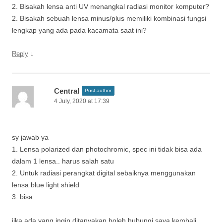
2. Bisakah lensa anti UV menangkal radiasi monitor komputer?
2. Bisakah sebuah lensa minus/plus memiliki kombinasi fungsi
lengkap yang ada pada kacamata saat ini?
↓
Reply
Central
Post author
4 July, 2020 at 17:39
sy jawab ya
1. Lensa polarized dan photochromic, spec ini tidak bisa ada
dalam 1 lensa.. harus salah satu
2. Untuk radiasi perangkat digital sebaiknya menggunakan
lensa blue light shield
3. bisa
jika ada yang ingin ditanyakan boleh hubungi saya kembali.