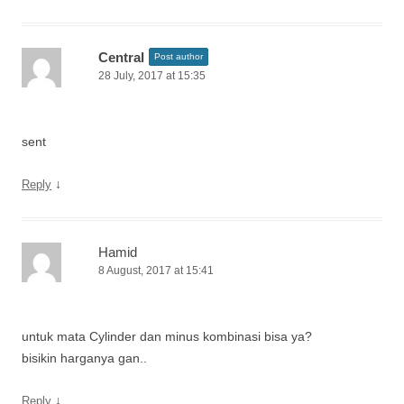
Central
Post author
28 July, 2017 at 15:35
sent
↓
Reply
Hamid
8 August, 2017 at 15:41
untuk mata Cylinder dan minus kombinasi bisa ya?
bisikin harganya gan..
↓
Reply