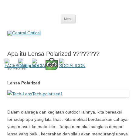
Central Optical
Prescription Safety Spectacles, kacamata safety minus, kacamata,
Skip
safety, minus, sport, kacamata sport, polarized, transition,
Menu
to
content
polycarbonate, eynoa
Apa itu Lensa Polarized ????????
18 Replies
Lensa Polarized
Dalam olahraga dan kegiatan outdoor lainnya, kita bereaksi
terhadap apa yang kita lihat . Kita melihat berdasarkan cahaya
yang masuk ke mata kita . Tanpa memakai sunglass dengan
lensa yang baik , kecerahan dan silau akan mengurangi upaya