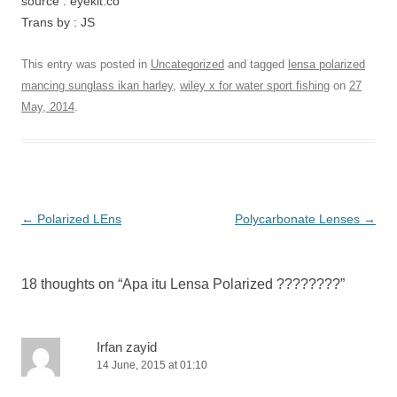
source : eyekit.co
Trans by : JS
This entry was posted in
Uncategorized
and tagged
lensa polarized
mancing sunglass ikan harley
,
wiley x for water sport fishing
on
27
May, 2014
.
Post
←
Polarized LEns
Polycarbonate Lenses
→
navigation
18 thoughts on “
Apa itu Lensa Polarized ????????
”
Irfan zayid
14 June, 2015 at 01:10