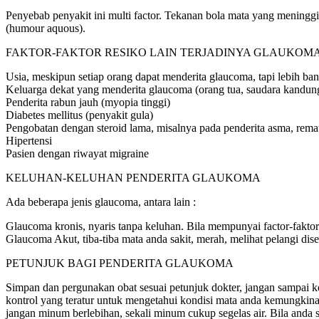
Penyebab penyakit ini multi factor. Tekanan bola mata yang meningg
(humour aquous).
FAKTOR-FAKTOR RESIKO LAIN TERJADINYA GLAUKOM
Usia, meskipun setiap orang dapat menderita glaucoma, tapi lebih ban
Keluarga dekat yang menderita glaucoma (orang tua, saudara kandun
Penderita rabun jauh (myopia tinggi)
Diabetes mellitus (penyakit gula)
Pengobatan dengan steroid lama, misalnya pada penderita asma, remat
Hipertensi
Pasien dengan riwayat migraine
KELUHAN-KELUHAN PENDERITA GLAUKOMA
Ada beberapa jenis glaucoma, antara lain :
Glaucoma kronis, nyaris tanpa keluhan. Bila mempunyai factor-faktor 
Glaucoma Akut, tiba-tiba mata anda sakit, merah, melihat pelangi dise
PETUNJUK BAGI PENDERITA GLAUKOMA
Simpan dan pergunakan obat sesuai petunjuk dokter, jangan sampai k
kontrol yang teratur untuk mengetahui kondisi mata anda kemungki
jangan minum berlebihan, sekali minum cukup segelas air. Bila anda 