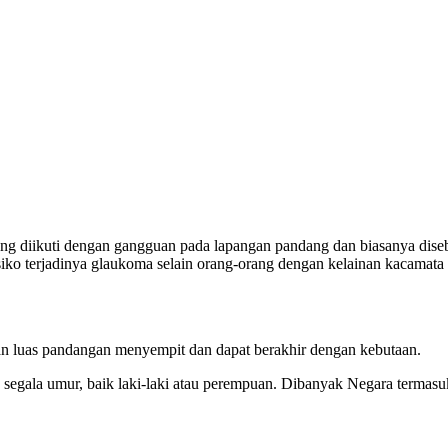
fety minus, kacamata, safety, minus, sport,
ng diikuti dengan gangguan pada lapangan pandang dan biasanya diseb
resiko terjadinya glaukoma selain orang-orang dengan kelainan kacamata
n luas pandangan menyempit dan dapat berakhir dengan kebutaan.
ada segala umur, baik laki-laki atau perempuan. Dibanyak Negara ter