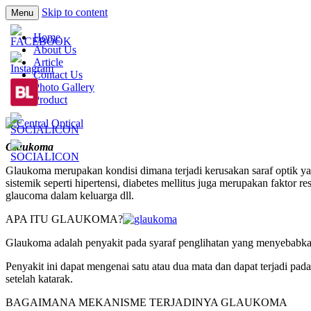
Skip to content
Menu
Prescription Safety Spectacles, kacamata sa
Central Optical
Home
polycarbonate, eynoa
About Us
Article
Contact Us
Photo Gallery
Product
Glaukoma
Glaukoma merupakan kondisi dimana terjadi kerusakan saraf optik ya
sistemik seperti hipertensi, diabetes mellitus juga merupakan faktor 
glaucoma dalam keluarga dll.
APA ITU GLAUKOMA?
Glaukoma adalah penyakit pada syaraf penglihatan yang menyebabka
Penyakit ini dapat mengenai satu atau dua mata dan dapat terjadi p
setelah katarak.
BAGAIMANA MEKANISME TERJADINYA GLAUKOMA