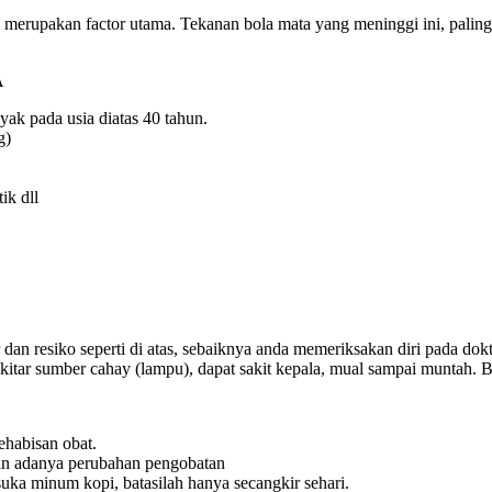
i merupakan factor utama. Tekanan bola mata yang meninggi ini, paling
A
yak pada usia diatas 40 tahun.
g)
ik dll
dan resiko seperti di atas, sebaiknya anda memeriksakan diri pada dokt
kitar sumber cahay (lampu), dapat sakit kepala, mual sampai muntah. Bila
ehabisan obat.
nan adanya perubahan pengobatan
suka minum kopi, batasilah hanya secangkir sehari.